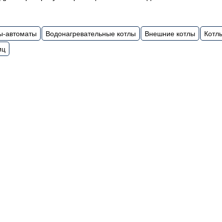
ы-автоматы
Водонагревательные котлы
Внешние котлы
Котлы
иц